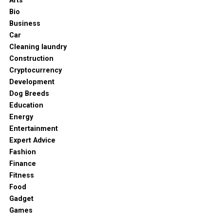
Arts
tone — affordability checks, deposit limits, identity
online yang nyata pada beberapa situs judi slot online
voice. Important announcements, betting deadlines and
Bio
verification — user behaviour often takes shortcuts.
tersebut.
game instructions need to remain clear.
Business
Some bettors gravitate toward alternatives with fewer
Car
restrictions, which is where forums and message boards
Scale Has Raised Expectations
RELATED TOPICS:
Cleaning laundry
quietly mention
non gamstop casinos
or link to lists of
Construction
UP NEXT
casinos not on gamstop
that sit outside the Gambling
Live casino presentation continues to improve as the
Summary of Rookies’ Kick-Up Handicap
Cryptocurrency
Commission’s jurisdiction.
For a minority of users, these
sector grows. The UK Gambling Commission reported
Development
become the escape hatch when self-exclusion schemes
DON'T MISS
that remote casino gross gambling yield reached £1.5
Advantages of Playing Ludo Online
Dog Breeds
feel too confining.
billion between October and December 2025,
Education
supporting continued investment in quality.
Energy
The regulation balancing act
Entertainment
Players expect sharp video, clear sound and skilled
The UK Gambling Commission (UKGC) is tasked with a
Expert Advice
presenters. The standard is similar to sports betting
job that grows more complicated every year.It must:
Fashion
online, where reliable updates and a smooth interface
Finance
build trust.
Allow legal gambling,
Fitness
Food
This attention to detail makes live casino tables feel
Protect consumers,
Gadget
different from automated games. Human presentation
Monitor hundreds of operators,
Games
introduces small variations in tone and pacing. The