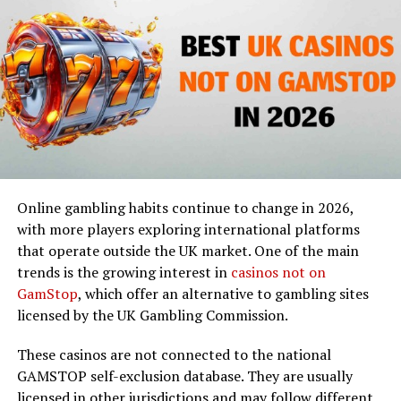
Dibandingkan dengan
understand the game before joining, place bets within
the stated period and avoid distracting messages. A
Permainan Mesin Slot Offline!
professional operator also supports this atmosphere
with clear table limits and reliable streaming.
1. Permainan yang Mudah Diakses
The setting feels organised because everyone knows
Siapapun
their role. The dealer manages the cards or wheel. The
platform handles bets and results. Players make
Tak bisa dipungkiri jika
main slot
online yang ada pada
decisions within the available time. When those roles
saat ini tentu lebih praktis jika dibandingkan permainan
remain clear, the table has the rhythm of a well-run
judi mesin slot yang ada pada zaman dahulu, dengan
Online gambling habits continue to change in 2026,
physical venue.
mekanisme yang bisa diakses dimana saja dan kapan saja
with more players exploring international platforms
menjadikan
situs judi slot
online lebih mudah untuk
that operate outside the UK market. One of the main
Does a Dress Code Apply Online?
dimainkan bagi siapa saja yang memiliki device serta
trends is the growing interest in
casinos not on
bermodalkan kuota internet yang lancar saja.
GamStop
, which offer an alternative to gambling sites
Most platforms do not require players to dress formally.
licensed by the UK Gambling Commission.
The dealer, however, is usually presented in smart
2. Jenis Permainan yang Bervariatif
clothing that fits the table theme. A blackjack host may
These casinos are not connected to the national
Salah satu kelebihan lainnya yang menjadikan
wear a suit or evening dress, while a game-show
GAMSTOP self-exclusion database. They are usually
permainan slot online lebih unggul adalah jenis
presenter may have a brighter style.
licensed in other jurisdictions and may follow different